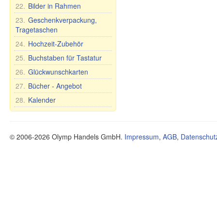
Seife Premium
Schuhe
Spielzeuge
22.
Bilder in Rahmen
Ländernamen
Schneidebretter
Kosmetische Tonerde
Stehaufpuppe
Tassen und Becher
23.
Geschenkverpackung,
Tee und Kräuter
Nevaljashka
Tragetaschen
Teller, Schalen und
Öle
Plüschtiere
anderes
24.
Hochzeit-Zubehör
Gesundheit
Spiele
Teekannen und
25.
Buchstaben für Tastatur
Nahrungsergänzungsmittel
Zuckerdosen
26.
Glückwunschkarten
Sonstiges
Tee- und Tafelsets für 6
Personen
27.
Bücher - Angebot
Mundhygiene
28.
Kalender
Lebensmittel
© 2006-2026 Olymp Handels GmbH.
Impressum
,
AGB
,
Datenschut