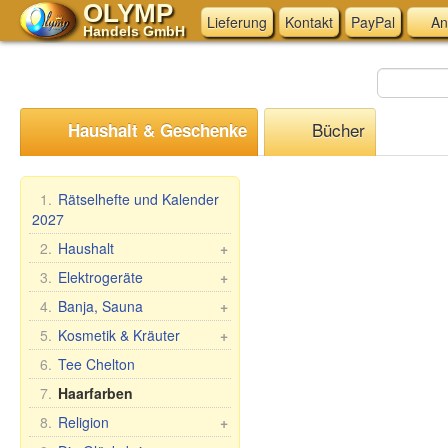
OLYMP
Lieferung
Kontakt
PayPal
An
Handels GmbH
Bücher
Haushalt & Geschenke
1.
Rätselhefte und Kalender
2027
2.
Haushalt
+
Mangal, Grills
3.
Elektrogeräte
+
Spieße
Küchen-Elektrogeräte
4.
Banja, Sauna
+
Dampfkocher
Andere Elektrogeräte
Saunareisig
5.
Kosmetik & Kräuter
+
Haushaltswaren
Saunabekleidung
Geschenk-Sets
6.
Tee Chelton
Waschen und Reinigen
Saunazubehör
Babuschka Agafia
7.
Haarfarben
Teig- &
Kosmetik
Repejnik (Klette)
8.
Religion
+
Maultaschenformen &
Sauna/Badewanne
Pferdelinie
Zubehör