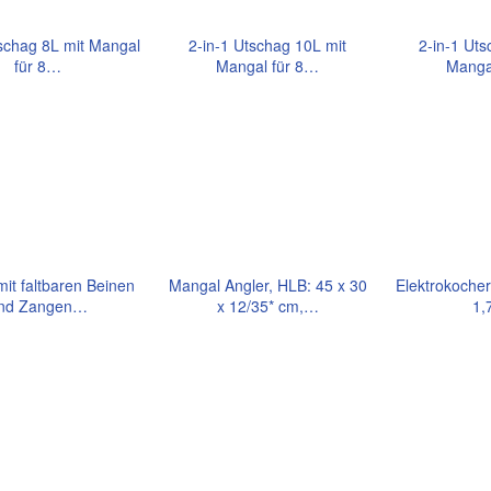
tschag 8L mit Mangal
2-in-1 Utschag 10L mit
2-in-1 Uts
für 8…
Mangal für 8…
Manga
it faltbaren Beinen
Mangal Angler, HLB: 45 x 30
Elektrokocher
nd Zangen…
x 12/35* cm,…
1,