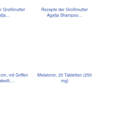
r Großmutter
Rezepte der Großmutter
afja…
Agafja Shampoo…
cm, mit Griffen
Melatonin, 20 Tabletten (250
akelit,…
mg)