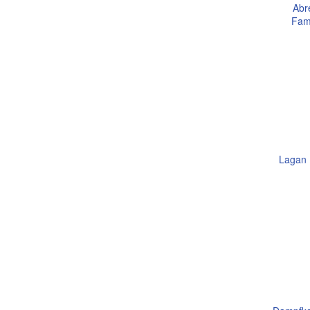
Abr
Fami
Lagan 