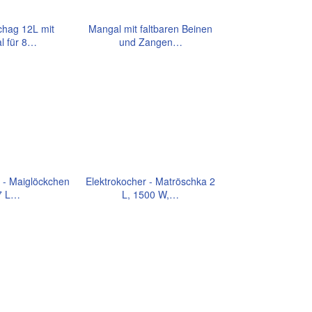
chag 12L mit
Mangal mit faltbaren Beinen
l für 8…
und Zangen…
 - Maiglöckchen
Elektrokocher - Matröschka 2
7 L…
L, 1500 W,…