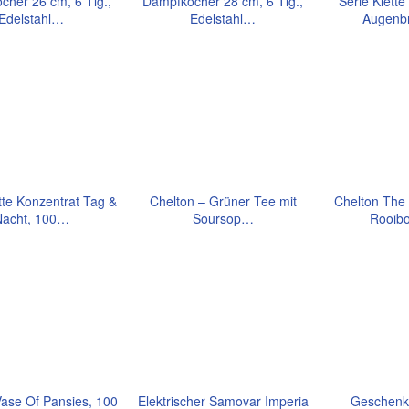
cher 26 cm, 6 Tlg.,
Dampfkocher 28 cm, 6 Tlg.,
Serie Klett
Edelstahl…
Edelstahl…
Augenb
tte Konzentrat Tag &
Chelton – Grüner Tee mit
Chelton The
Nacht, 100…
Soursop…
Rooib
Vase Of Pansies, 100
Elektrischer Samovar Imperia
Geschenkt