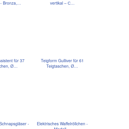
 - Bronza,…
vertikal – С…
sistent für 37
Teigform Gulliver für 61
schen, Ø…
Teigtaschen, Ø…
Schnapsgläser -
Elektrisches Waffelröllchen -