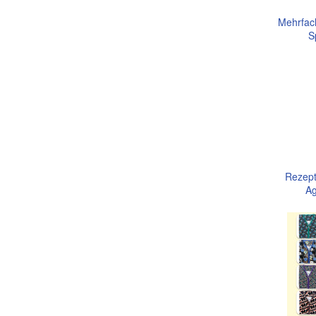
Mehrfac
S
Rezept
Ag