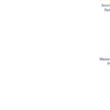
Somm
Rei
Wasser
P