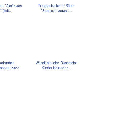
ter "Любимая
Teeglashalter in Silber
" (mit…
"Золотая мама"…
alender
Wandkalender Russische
oskop 2027
Küche Kalender…