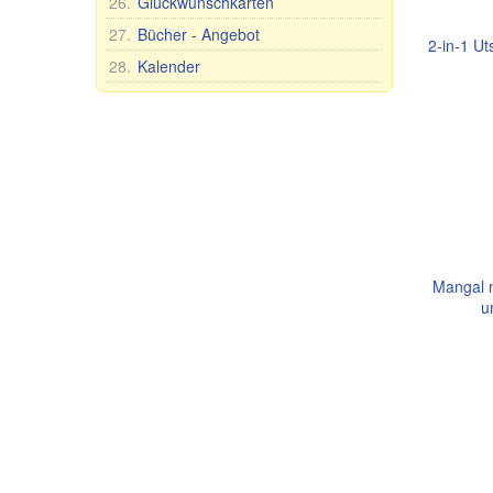
26.
Glückwunschkarten
Nahrungsergänzungsmittel
27.
Bücher - Angebot
2-in-1 U
Sonstiges
28.
Kalender
Mundhygiene
Lebensmittel
Mangal m
u