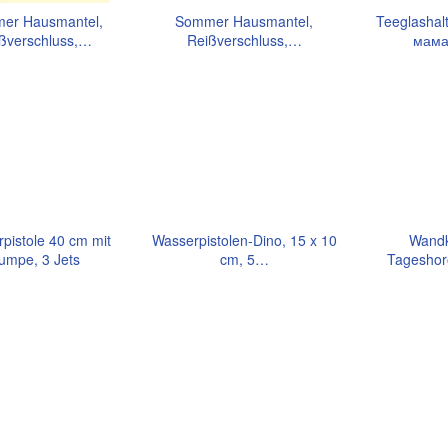
er Hausmantel,
Sommer Hausmantel,
Teeglashal
ßverschluss,…
Reißverschluss,…
мама
pistole 40 cm mit
Wasserpistolen-Dino, 15 x 10
Wandk
umpe, 3 Jets
cm, 5…
Tageshor