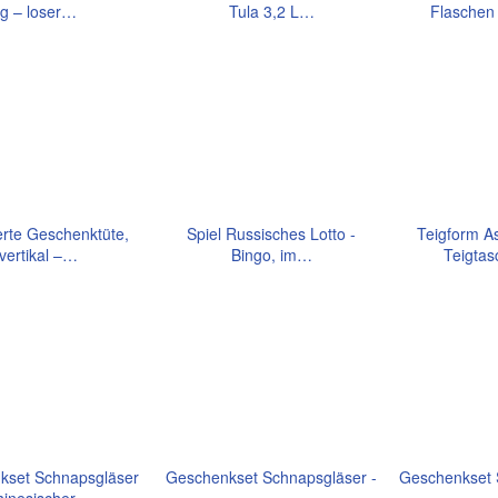
g – loser…
Tula 3,2 L…
Flaschen
erte Geschenktüte,
Spiel Russisches Lotto -
Teigform As
vertikal –…
Bingo, im…
Teigta
kset Schnapsgläser
Geschenkset Schnapsgläser -
Geschenkset 