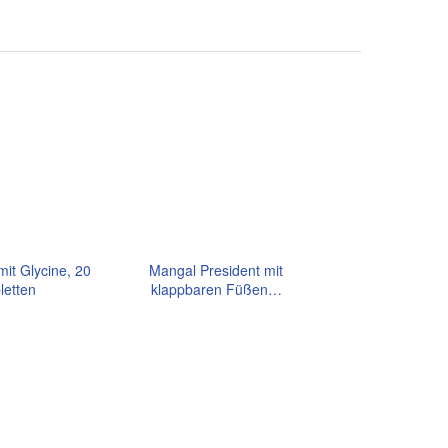
mit Glycine, 20
Mangal President mit
letten
klappbaren Füßen…