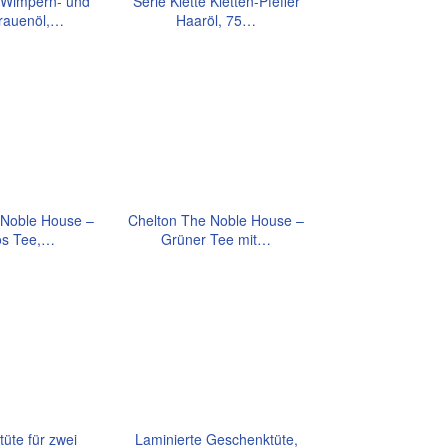
e Wimpern- und
Serie Klette Kletten-Pfeffer
rauenöl,…
Haaröl, 75…
 Noble House –
Chelton The Noble House –
os Tee,…
Grüner Tee mit…
üte für zwei
Laminierte Geschenktüte,