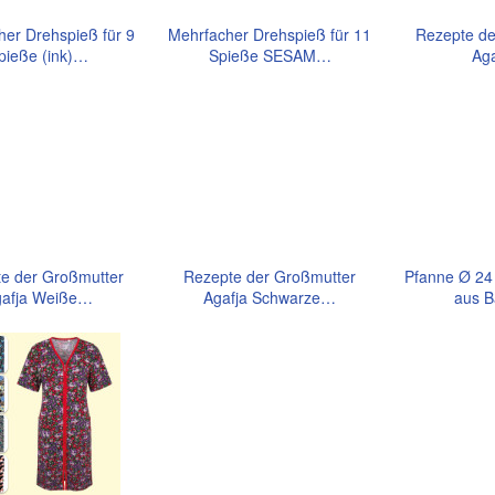
her Drehspieß für 9
Mehrfacher Drehspieß für 11
Rezepte de
pieße (ink)…
Spieße SESAM…
Ag
e der Großmutter
Rezepte der Großmutter
Pfanne Ø 24 
afja Weiße…
Agafja Schwarze…
aus B