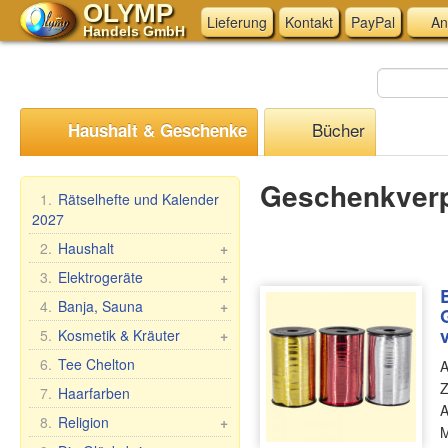
OLYMP
Lieferung
Kontakt
PayPal
An
Handels GmbH
Bücher
Haushalt & Geschenke
Geschenkver
1.
Rätselhefte und Kalender
2027
2.
Haushalt
+
Mangal, Grills
3.
Elektrogeräte
+
Spieße
Küchen-Elektrogeräte
4.
Banja, Sauna
+
Dampfkocher
Andere Elektrogeräte
Saunareisig
5.
Kosmetik & Kräuter
+
Haushaltswaren
Saunabekleidung
Geschenk-Sets
6.
Tee Chelton
A
Waschen und Reinigen
Saunazubehör
Babuschka Agafia
Z
7.
Haarfarben
Teig- &
A
Kosmetik
Repejnik (Klette)
8.
Religion
+
Maultaschenformen &
Sauna/Badewanne
M
Pferdelinie
Zubehör