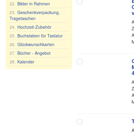
Seife Premium
Schuhe
Spielzeuge
22.
Bilder in Rahmen
Ländernamen
Schneidebretter
Kosmetische Tonerde
Stehaufpuppe
Tassen und Becher
23.
Geschenkverpackung,
Tee und Kräuter
Nevaljashka
Tragetaschen
Teller, Schalen und
A
Öle
Plüschtiere
anderes
24.
Hochzeit-Zubehör
Z
Gesundheit
Spiele
Teekannen und
A
25.
Buchstaben für Tastatur
Nahrungsergänzungsmittel
Zuckerdosen
M
26.
Glückwunschkarten
Sonstiges
Tee- und Tafelsets für 6
Personen
27.
Bücher - Angebot
Mundhygiene
28.
Kalender
Lebensmittel
A
Z
A
M
A