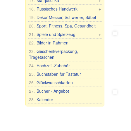
17.
Matrjoschka
+
Kopftücher
Tassen mit männlichen Namen
Bleikristall Schalen/Vasen
Matrjoschka Russland
18.
Russisches Handwerk
+
Küchentextilien
Tassen mit weiblichen Namen
Glasgeschirr
Andere Matrjoschka Art
Chochloma
19.
Dekor Messer, Schwerter, Säbel
Tagesdecken und Gardinen
Tassen mit Aufschrift
Glas Schalen/Vasen
Matrjoschka für Flasche
Schatullen/Holzbilder
20.
Sport, Fitness, Spa, Gesundheit
Strumpfhose und Gamaschen
Humor-Tassen
Bohemia-Glas
21.
Spiele und Spielzeug
+
Schuhe
Tassen mit Städte- und
Bohemia-Weingläser für
Spielzeuge
22.
Bilder in Rahmen
Ländernamen
Hochzeit/Jubiläum
Stehaufpuppe Nevaljashka
Tassen und Becher
23.
Geschenkverpackung,
Tragetaschen
Plüschtiere
Teller, Schalen und anderes
Spiele
24.
Hochzeit-Zubehör
Teekannen und Zuckerdosen
Tee- und Tafelsets für 6
25.
Buchstaben für Tastatur
Personen
26.
Glückwunschkarten
27.
Bücher - Angebot
28.
Kalender