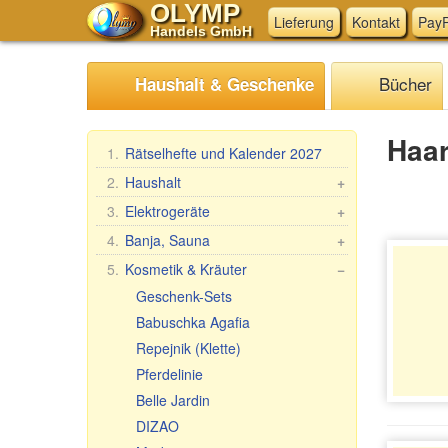
OLYMP
Lieferung
Kontakt
PayP
Handels GmbH
Bücher
Haushalt & Geschenke
Haar
1.
Rätselhefte und Kalender 2027
2.
Haushalt
+
Mangal, Grills
3.
Elektrogeräte
+
Spieße
Küchen-Elektrogeräte
4.
Banja, Sauna
+
Dampfkocher
Andere Elektrogeräte
Saunareisig
5.
Kosmetik & Kräuter
−
Haushaltswaren
Saunabekleidung
Geschenk-Sets
Waschen und Reinigen
Saunazubehör
Babuschka Agafia
Teig- & Maultaschenformen &
Kosmetik Sauna/Badewanne
Repejnik (Klette)
Zubehör
Pferdelinie
Tischdecken
Belle Jardin
Fleischwölfe und Zubehör
DIZAO
Backen, Tee, Kaffee