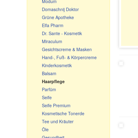
Modum
Töpfe aus Keramik
Domaschnij Doktor
Geschirr aus Keramik
Grüne Apotheke
Glasgeschirr
Elfa Pharm
Kochkessel, Feuerkessel,
Dr. Sante - Kosmetik
Kochtöpfe
Miraculum
Geschirr aus Gusseisen
Gesichtscreme & Masken
Usbekische Geschirr aus
Gusseisen
Hand-, Fuß- & Körpercreme
Bratpfannen
Kinderkosmetik
Reiben, Gemüsehobel,
Balsam
Gemüseschneider
Haarpflege
Emailliertes Geschirr
Parfüm
Kleine Geschenke
Seife
Souvenir-Schneidebretter
Seife Premium
Kosmetische Tonerde
Tee und Kräuter
Öle
Gesundheit