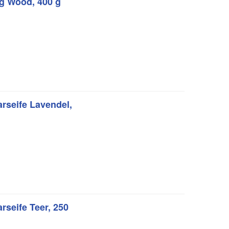
g Wood, 400 g
rseife Lavendel,
seife Teer, 250