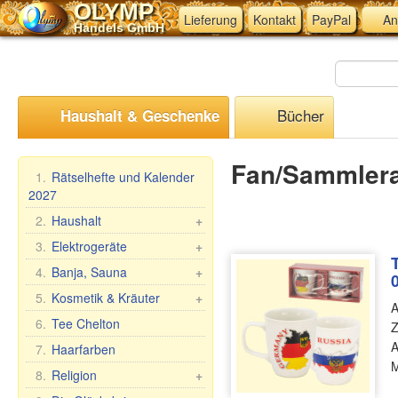
OLYMP
Lieferung
Kontakt
PayPal
An
Handels GmbH
Bücher
Haushalt & Geschenke
Fan/Sammlera
1.
Rätselhefte und Kalender
2027
2.
Haushalt
+
Mangal, Grills
3.
Elektrogeräte
+
Spieße
Küchen-Elektrogeräte
4.
Banja, Sauna
+
Dampfkocher
Andere Elektrogeräte
Saunareisig
5.
Kosmetik & Kräuter
+
A
Haushaltswaren
Saunabekleidung
Geschenk-Sets
6.
Tee Chelton
Z
Waschen und Reinigen
Saunazubehör
Babuschka Agafia
A
7.
Haarfarben
Teig- &
Kosmetik
M
Repejnik (Klette)
8.
Religion
+
Maultaschenformen &
Sauna/Badewanne
Pferdelinie
Zubehör