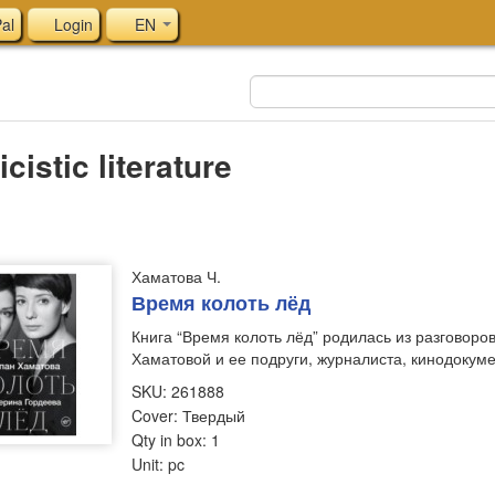
al
Login
EN
icistic literature
Хаматова Ч.
Время колоть лёд
Книга “Время колоть лёд” родилась из разговоро
Хаматовой и ее подруги, журналиста, кинодоку
SKU: 261888
Cover: Твердый
Qty in box: 1
Unit: pc