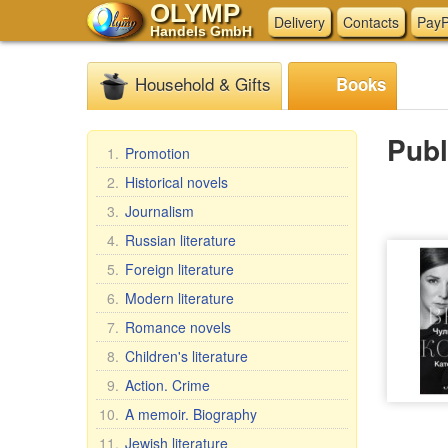
OLYMP
Delivery
Contacts
PayP
Handels GmbH
Household & Gifts
Books
Publ
1.
Promotion
2.
Historical novels
3.
Journalism
4.
Russian literature
5.
Foreign literature
6.
Modern literature
7.
Romance novels
8.
Children's literature
9.
Action. Crime
10.
A memoir. Biography
11.
Jewish literature