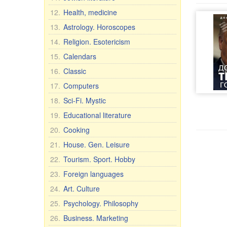
12.
Health, medicine
13.
Astrology. Horoscopes
14.
Religion. Esotericism
15.
Calendars
16.
Classic
17.
Computers
18.
Sci-Fi. Mystic
19.
Educational literature
20.
Cooking
21.
House. Gen. Leisure
22.
Tourism. Sport. Hobby
23.
Foreign languages
24.
Art. Culture
25.
Psychology. Philosophy
26.
Business. Marketing