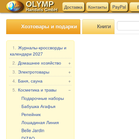
OLYMP
Доставка
Контакты
PayPal
В
Handels GmbH
Книги
Хозтовары и подарки
1.
Журналы-кроссворды и
календари 2027
2.
Домашнее хозяйство
+
Мангалы, гриль
3.
Электротовары
+
Шампуры
Электротовары для
4.
Баня, сауна
+
кухни
Мантоварки
Веники для бани
5.
Косметика и травы
−
Прочие электротовары
Товары для дома
Текстиль для бани
Подарочные наборы
Бытовая химия
Аксессуары для бани
Бабушка Агафья
Пельменницы, формы
Косметика для бани и
Репейник
и ножи для теста
ванны
Лошадиная Линия
Клеёнка в рулонах
Belle Jardin
Мясорубки
DIZAO