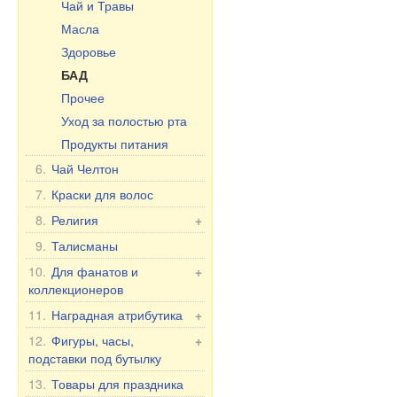
Чай и Травы
Масла
Здоровье
БАД
Прочее
Уход за полостью рта
Продукты питания
6.
Чай Челтон
7.
Краски для волос
8.
Религия
+
Иконы в машину
9.
Талисманы
Настольные иконы, 2-,
10.
Для фанатов и
+
3-, 4-ные
коллекционеров
Иконы в ризе
Фанатам и
11.
Наградная атрибутика
+
Другие иконы
коллекционерам
Наградные аксессуары
12.
Фигуры, часы,
+
30x40 см, деревянные,
Флаги и вымпелы
подставки под бутылку
Для женщин
двойное тиснение
Фляжки
Фигуры Романтика
13.
Товары для праздника
Для мужчин
Фигуры