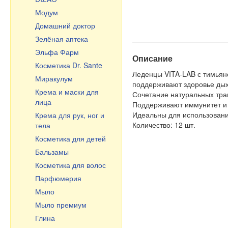
Выпечка, чай, кофе
Модум
Горшки и жаровни
Домашний доктор
Посуда из керамики
Зелёная аптека
Посуда из стекла
Эльфа Фарм
Казаны, учаги,
Описание
Косметика Dr. Sante
кастрюли
Леденцы VITA-LAB с тимьян
Миракулум
Чугунная посуда
поддерживают здоровье дых
Крема и маски для
Чугунная посуда
Сочетание натуральных тра
лица
Узбекистан
Поддерживают иммунитет и
Идеальны для использовани
Крема для рук, ног и
Сковороды
Количество: 12 шт.
тела
Тёрки, шинковки,
Косметика для детей
овощерезки
Бальзамы
Эмалированная посуда
Косметика для волос
Маленькие подарки
Парфюмерия
Разделочные доски
Мыло
Мыло премиум
Глина