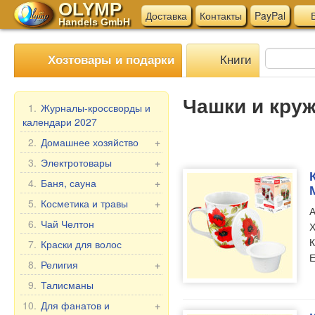
OLYMP
Доставка
Контакты
PayPal
В
Handels GmbH
Книги
Хозтовары и подарки
Чашки и кру
1.
Журналы-кроссворды и
календари 2027
2.
Домашнее хозяйство
+
Мангалы, гриль
3.
Электротовары
+
Шампуры
Электротовары для
4.
Баня, сауна
+
кухни
Мантоварки
Веники для бани
5.
Косметика и травы
+
А
Прочие электротовары
Товары для дома
Текстиль для бани
Подарочные наборы
6.
Чай Челтон
Х
Бытовая химия
Аксессуары для бани
Бабушка Агафья
К
7.
Краски для волос
Пельменницы, формы
Косметика для бани и
Е
Репейник
8.
Религия
+
и ножи для теста
ванны
Лошадиная Линия
Иконы в машину
9.
Талисманы
Клеёнка в рулонах
Belle Jardin
Настольные иконы, 2-,
Мясорубки
10.
Для фанатов и
+
DIZAO