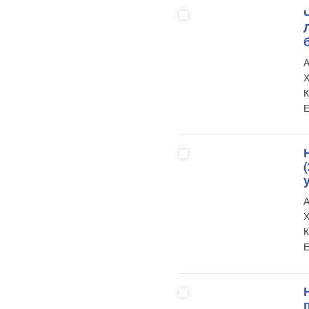
А
Х
К
Е
А
Х
К
Е