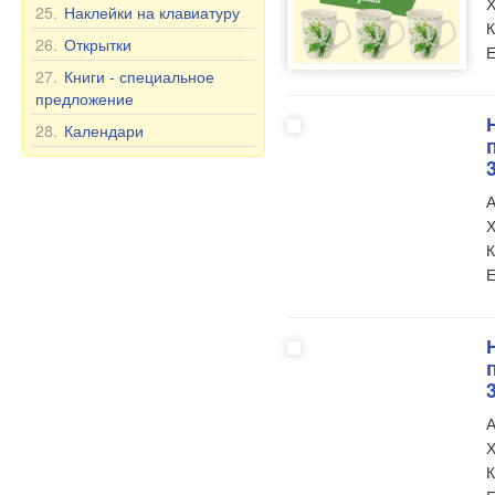
Игры
Х
25.
Наклейки на клавиатуру
К
26.
Открытки
Е
27.
Книги - специальное
предложение
28.
Календари
А
Х
К
Е
А
Х
К