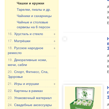
Чай и Травы
Чашки и кружки
А
Масла
Тарелки, пиалы и др.
Х
Здоровье
Чайники и сахарницы
К
БАД
Чайные и столовые
Е
Прочее
сервизы на 6 персон
Уход за полостью рта
16.
Хрусталь и стекло
+
Продукты питания
Фужеры из хрусталя
17.
Матрёшки
+
Вазы из хрусталя
Матрёшка Россия
18.
Русское народное
+
ремесло
Посуда из стекла
Матрёшка, другое
А
Вазы из стекла
Хохлома
19.
Декоративные ножи,
Матрёшка под бутылку
Х
мечи, сабли
Богемское стекло
Шкатулки и Картинки из
К
дерева
20.
Спорт, Фитнесс, Спа,
Е
Фужеры на Свадьбу/
Здоровье
Юбилей
21.
Игры и игрушки
+
Игрушки
22.
Картины в рамках
Неваляшки
23.
Упаковочный материал
Мягкие игрушки
А
24.
Свадебные аксессуары